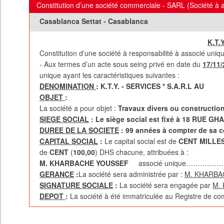
Constitution d’une société commerciale - SARL (Société à 
Casablanca Settat - Casablanca
K.T.
Constitution d’une société à responsabilité à associé uniq
- Aux termes d’un acte sous seing privé en date du
17/11
unique ayant les caractéristiques suivantes :
DENOMINATION
: K.T.Y. - SERVICES * S.A.R.L AU
OBJET
:
La société a pour objet :
Travaux divers ou construction
SIEGE SOCIAL
: Le siège social est fixé à 18 RUE
DUREE DE LA SOCIETE
: 99 années à compter de sa co
CAPITAL SOCIAL
:
Le capital social est de
CENT MILLES
de
CENT
(
100,00
) DHS chacune, attribuées à :
M. KHARBACHE YOUSSEF
associé unique…………
GERANCE
:
La société sera administrée par :
M. KHARBA
SIGNATURE SOCIALE
:
La société sera engagée par
M.
DEPOT
:
La société à été immatriculée au Registre de 