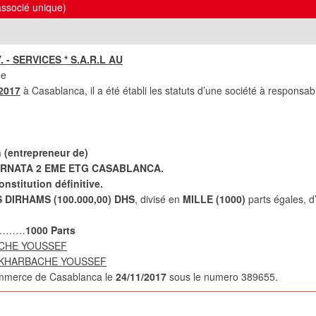
associé unique)
Y. - SERVICES * S.A.R.L AU
ue
/2017
à Casablanca, il a été établi les statuts d’une société à responsabil
 (entrepreneur de)
 GHARNATA 2 EME ETG CASABLANCA.
nstitution définitive.
 DIRHAMS (100.000,00) DHS
,
divisé en
MILLE
(1000)
parts égales, 
…………
1000 Parts
CHE YOUSSEF
 KHARBACHE YOUSSEF
commerce de Casablanca le
24/11/2017
sous le numero 389655.