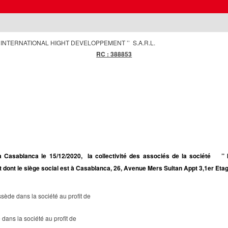
TIONAL HIGHT DEVELOPPEMENT ’’ S.A.R.L.
RC : 388853
à Casablanca le 15/12/2020,
l
a collectivité des associés de la société 
ont le siège social est à Casablanca, 26, Avenue Mers Sultan Appt 3,1er Etag
de dans la société au profit de
ans la société au profit de