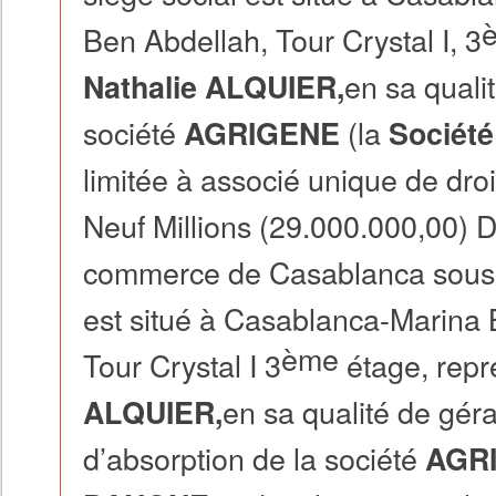
Ben Abdellah, Tour Crystal I, 3
en sa quali
Nathalie ALQUIER
,
société
(la
AGRIGENE
Sociét
limitée à associé unique de droi
Neuf Millions (29.000.000,00) D
commerce de Casablanca sous l
est situé à Casablanca-Marina
ème
Tour Crystal I 3
étage, rep
en sa qualité de géran
ALQUIER
,
d’absorption de la société
AGR