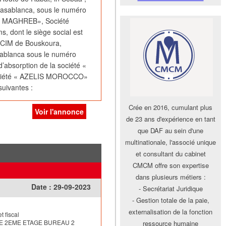
Casablanca, sous le numéro
S MAGHREB», Société
, dont le siège social est
CFCIM de Bouskoura,
ablanca sous le numéro
d’absorption de la société «
ciété « AZELIS MOROCCO»
suivantes :
Crée en 2016, cumulant plus
on interne et permettra :
Voir l'annonce
de 23 ans d'expérience en tant
uctures de la Société Absorbée
que DAF au sein d'une
multinationale, l'associé unique
e gestion des deux Parties ;
et consultant du cabinet
 et les moyens matériels et
CMCM offre son expertise
és à arrêter le principe de la
dans plusieurs métiers :
Date :
29-09-2023
- Secrétariat Juridique
- Gestion totale de la paie,
externalisation de la fonction
t fiscal
 Société Absorbante s’élève
IGIE 2EME ETAGE BUREAU 2
ressource humaine