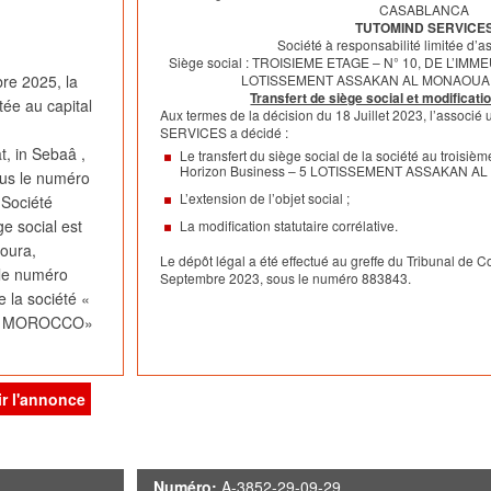
CASABLANCA
à (en dirhams) :
TUTOMIND SERVICE
Actif apporté 58 737 512,79
Société à responsabilité limitée d’a
Passif pris en charge 15 293 154,79
Siège social : TROISIEME ETAGE – N° 10, DE L’I
re 2025, la
LOTISSEMENT ASSAKAN AL MONAOUA
Actif net apporté 43 444 358,00
Transfert de siège social et modificatio
ée au capital
Aux termes de la décision du 18 Juillet 2023, l’associ
En conséquence de ce qui précède, la valeur de l’
SERVICES a décidé :
t, in Sebaâ ,
Le transfert du siège social de la société au troisiè
par la Société Absorbée à la Société Absorbante,
Horizon Business – 5 LOTISSEMENT ASSAKAN 
ous le numéro
s’élève à 43 444 358,00 de dirhams.
L’extension de l’objet social ;
Société
e social est
La modification statutaire corrélative.
III- RAPPORT D’ECHANGE – REMUNERATION
koura,
DES
Le dépôt légal a été effectué au greffe du Tribunal d
le numéro
APPORTS
Septembre 2023, sous le numéro 883843.
e la société «
3.1. Rapport d’échange
LIS MOROCCO»
Conformément aux dispositions de l’article 224 
dès lors que la Société Absorbante sera détentr
de la Fusion de la totalité des droits sociaux
permettra :
représentant l’intégralité du capital de la Socié
ir l'annonce
ociété Absorbée
donnera pas lieu à l’échange des droits sociaux
parts sociales de la Société Absorbante.
deux Parties ;
Il n’y aura donc pas lieu à émission de parts no
Numéro:
A-3852-29-09-29