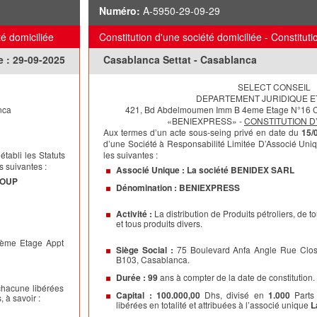
Numéro:
A-5950-29-09-29
té domiciliée
Constitution d'une société domiciliée - Constituti
e :
29-09-2025
Casablanca Settat - Casablanca
SELECT CONSEIL
DEPARTEMENT JURIDIQUE E
nca
421, Bd Abdelmoumen Imm B 4eme
Etage
N°16 C
«BENIEXPRESS» -
CONSTITUTION D’
Aux termes d’un acte sous-seing privé en date du
15/
d’une Société à Responsabilité Limitée D’Associé Uniqu
 établi les Statuts
les suivantes :
s suivantes :
Associé Unique : La société BENIDEX SARL
ROUP
Dénomination :
BENIEXPRESS
Activité :
La distribution de Produits pétroliers, de t
et tous produits divers.
8ème Etage Appt
Siège Social :
75 Boulevard Anfa Angle Rue Clo
B103, Casablanca.
Durée :
99
ans à compter de la date de constitution.
hacune libérées
Capital :
100.000,00
Dhs, divisé en
1.000
Parts
, à savoir :
libérées en totalité et attribuées à l’associé unique
L