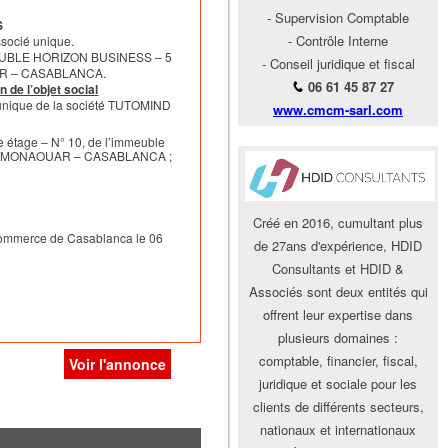
- Supervision Comptable
S
- Contrôle Interne
ssocié unique.
MMEUBLE HORIZON BUSINESS – 5
- Conseil juridique et fiscal
R – CASABLANCA.
06 61 45 87 27
n de l’objet social
é unique de la société TUTOMIND
www.cmcm-sarl.com
actif net de l’apport fait
me étage – N° 10, de l’immeuble
 au titre de la Fusion,
AL MONAOUAR – CASABLANCA ;
 ET COMPTABILISATION
Créé en 2016, cumultant plus
e Commerce de Casablanca le 06
de 27ans d'expérience, HDID
Consultants et HDID &
Associés sont deux entités qui
alinéa 3 de la Loi 17-95 et
offrent leur expertise dans
ice à la Date de Réalisation
plusieurs domaines :
comptable, financier, fiscal,
té Absorbée, la Fusion ne
Voir l'annonce
juridique et sociale pour les
 de ladite société contre des
clients de différents secteurs,
uvelles de la Société
nationaux et internationaux