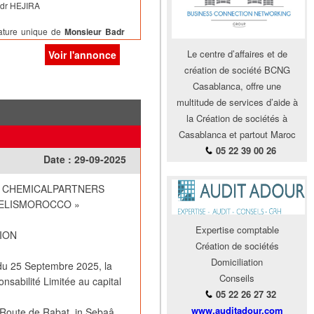
adr HEJIRA
nature unique de
Monsieur Badr
Le centre d’affaires et de
Voir l'annonce
de chaque année.
création de société BCNG
 la ville de
Casablanca,
en date
Casablanca, offre une
multitude de services d’aide à
bunal de Commerce de la Ville de
la Création de sociétés à
Casablanca et partout Maroc
05 22 39 00 26
Date :
29-09-2025
« CHEMICALPARTNERS
ZELISMOROCCO »
Expertise comptable
ION
Création de sociétés
Domiciliation
 du 25 Septembre 2025, la
Conseils
abilité Limitée au capital
05 22 26 27 32
www.auditadour.com
 Route de Rabat, in Sebaâ ,