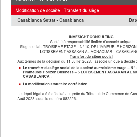
- La création d’une synergie dans les structures et les moyens
financiers des deux Parties.
Modification de société - Transfert du siège
Telles sont les raisons qui ont conduit les Sociétés à arrêter le
Casablanca Settat - Casablanca
Dat
Fusion.
II – Actif net apporté
L’actif net apporté par le Société Absorbée à la Société Absor
INVESIGHT CONSULTING
à (en dirhams) :
Société à responsabilité limitée d’associé unique.
Siège social : TROISIEME ETAGE – N° 10, DE L’IMMEUBLE HORIZO
Actif apporté 58 737 512,79
LOTISSEMENT ASSAKAN AL MONAOUAR – CASABLAN
Passif pris en charge 15 293 154,79
Transfert de siège social
Actif net apporté 43 444 358,00
Aux termes de la décision du 11 Juillet 2023, l’associé unique a décidé 
Le transfert du siège social de la société au troisième étage – N° 
l’immeuble Horizon Business – 5 LOTISSEMENT ASSAKAN AL
En conséquence de ce qui précède, la valeur de l’actif net de l
CASABLANCA ;
par la Société Absorbée à la Société Absorbante, au titre de l
La modification statutaire corrélative.
s’élève à 43 444 358,00 de dirhams.
Le dépôt légal a été effectué au greffe du Tribunal de Commerce de Ca
Août 2023, sous le numéro 882226.
III- RAPPORT D’ECHANGE – REMUNERATION ET COMPTAB
DES APPORTS
3.1. Rapport d’échange
Conformément aux dispositions de l’article 224 alinéa 3 de la 
dès lors que la Société Absorbante sera détentrice à la Date 
de la Fusion de la totalité des droits sociaux