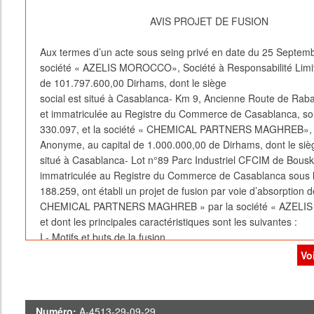
AVIS PROJET DE FUSION
Aux termes d’un acte sous seing privé en date du 25 Septemb
société « AZELIS MOROCCO», Société à Responsabilité Limit
de 101.797.600,00 Dirhams, dont le siège
social est situé à Casablanca- Km 9, Ancienne Route de Raba
et immatriculée au Registre du Commerce de Casablanca, s
330.097, et la société « CHEMICAL PARTNERS MAGHREB», 
Anonyme, au capital de 1.000.000,00 de Dirhams, dont le sièg
situé à Casablanca- Lot n°89 Parc Industriel CFCIM de Bous
immatriculée au Registre du Commerce de Casablanca sous 
188.259, ont établi un projet de fusion par voie d’absorption d
CHEMICAL PARTNERS MAGHREB » par la société « AZE
et dont les principales caractéristiques sont les suivantes :
I - Motifs et buts de la fusion
La Fusion répond à une volonté de restructuration interne et 
Vo
- La simplification et la rationalisation des structures de la S
et de la Société Absorbante.
- La réduction des coûts de fonctionnement et de gestion des 
Numéro:
A-4513-29-09-29