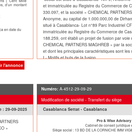
s ( Cent Mille
es, d’un montant
et immatriculée au Registre du Commerce de 
330.097, et la société « CHEMICAL PARTNER
;
Anonyme, au capital de 1.000.000,00 de Dirhams
situé à Casablanca- Lot n°89 Parc Industriel 
ca en date du
immatriculée au Registre du Commerce de Cas
188.259, ont établi un projet de fusion par voie 
CHEMICAL PARTNERS MAGHREB » par la so
et dont les principales caractéristiques sont les 
I - Motifs et buts de la fusion
La Fusion répond à une volonté de restructurati
ir l'annonce
- La simplification et la rationalisation des str
et de la Société Absorbante.
- La réduction des coûts de fonctionnement et d
Numéro:
A-4512-29-09-29
- La création d’une synergie dans les structures
financiers des deux Parties.
Modification de société - Transfert du siège
Telles sont les raisons qui ont conduit les Sociét
e :
29-09-2025
Casablanca Settat - Casablanca
Fusion.
Pro & Wise Advisory
PARTNERS
II – Actif net apporté
Cabinet de conseil juridique e
CO »
L’actif net apporté par le Société Absorbée à la
Siège social : 13 BD DE LA CORNICHE IMM V