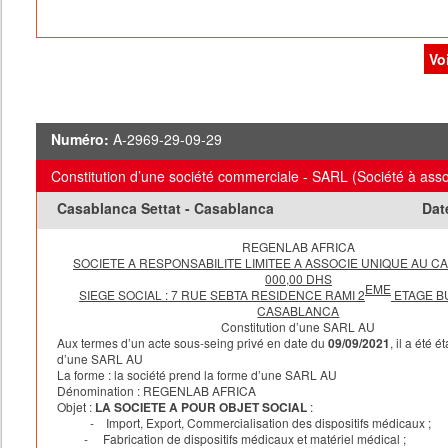
représentant l’intégralité du capital de la Société Absorbée, l
donnera pas lieu à l’échange des droits sociaux de ladite soc
parts sociales de la Société Absorbante.
Vo
Il n’y aura donc pas lieu à émission de parts nouvelles de la 
Absorbante contre les droits sociaux représentant l’intégralité
social de la Société Absorbée, ni à augmentation du capital so
Numéro:
A-2969-29-09-29
Société Absorbante à ce titre.
Il n’y a pas lieu en conséquence de ce qui précède, de déter
Constitution d’une société commerciale - SARL (Société à ass
rapport d’échange.
Casablanca Settat - Casablanca
Dat
3.2. Comptabilisation des apports - prime de fusion
L’actif net apporté par la Société Absorbée s’élevant à 43 44
REGENLAB AFRICA
dirhams aura comme contrepartie comptable dans les écriture
SOCIETE A RESPONSABILITE LIMITEE A ASSOCIE UNIQUE AU CA
Société Absorbante, l’annulation des titres de participation dé
000,00 DHS
EME
SIEGE SOCIAL : 7 RUE SEBTA RESIDENCE RAMI 2
ETAGE BU
dernière dans le capital social de la Société Absorbée et la co
CASABLANCA
d’une prime de fusion de 0 dirhams qui correspond à la différ
Constitution d’une SARL AU
Aux termes d’un acte sous-seing privé en date du
09/09/2021
, il a été é
l’actif net
d’une SARL AU
apporté par la Société Absorbée et la valeur nette comptable 
La forme
: la société prend la forme d’une SARL AU
participation détenus par la Société Absorbante dans le capita
Dénomination
:
REGENLAB AFRICA
Objet :
LA SOCIETE A POUR OBJET SOCIAL
:
Absorbée.
- Import, Export, Commercialisation des dispositifs médicaux ;
- Fabrication de dispositifs médicaux et matériel médical ;