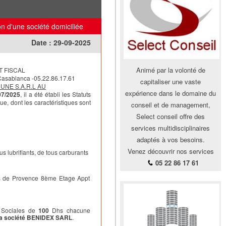
on d'une société domiciliée
Date :
29-09-2025
Animé par la volonté de
T FISCAL
asablanca -05.22.86.17.61
capitaliser une vaste
UNE S.A.R.L AU
expérience dans le domaine du
07/2025
, il a été établi les Statuts
e, dont les caractéristiques sont
conseil et de management,
Select conseil offre des
services multidisciplinaires
adaptés à vos besoins.
Venez découvrir nos services
ous lubrifiants, de tous carburants
05 22 86 17 61
s de Provence 8ème Etage Appt
 Sociales de
100
Dhs chacune
a société BENIDEX SARL
.