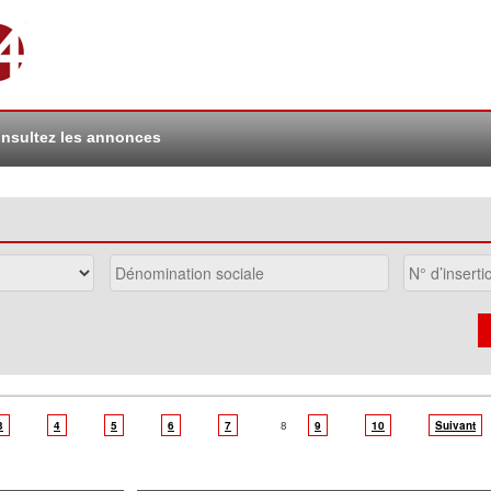
nsultez les annonces
3
4
5
6
7
8
9
10
Suivant