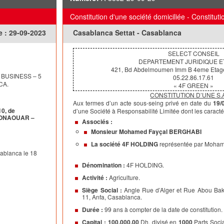
 matériels et
Absorbante contre les droits sociaux représentant
social de la Société Absorbée, ni à augmentation
Constitution d'une société domiciliée - Constituti
 principe de la
Société Absorbante à ce titre.
e :
29-09-2023
Casablanca Settat - Casablanca
Il n’y a pas lieu en conséquence de ce qui pré
rapport d’échange.
SELECT CONSEIL
bante s’élève
3.2. Comptabilisation des apports - prime de fu
DEPARTEMENT JURIDIQUE E
L’actif net apporté par la Société Absorbée s’é
421, Bd Abdelmoumen Imm B 4eme
Etag
N BUSINESS – 5
05.22.86.17.61
dirhams aura comme contrepartie comptable dan
CA.
« 4F GREEN »
Société Absorbante, l’annulation des titres de p
CONSTITUTION D’UNE S.A
:
dernière dans le capital social de la Société Ab
Aux termes d’un acte sous-seing privé en date du
19/
10, de
d’une Société à Responsabilité Limitée dont les caractér
d’une prime de fusion de 0 dirhams qui correspo
 MONAOUAR –
’apport fait
Associés :
l’actif net
Monsieur Mohamed Fayçal BERGHABI
a Fusion,
apporté par la Société Absorbée et la valeur ne
La société 4F HOLDING
représentée par Moha
participation détenus par la Société Absorbante 
sablanca le 18
Absorbée.
ILISATION
Dénomination :
4F HOLDING.
V- TRANSMISSION UNIVERSELLE DU PATRIM
Activité :
Agriculture.
ABSORBEE A
Siège Social :
Angle Rue d’Alger et Rue Abou Bakr
11, Anfa, Casablanca.
Loi 17-95 et
LA SOCIETE ABSORBANTE
de Réalisation
Durée :
99 ans à compter de la date de constitution.
La Société Absorbée transmet à la Société Abso
ordinaires de fait et de droit et sous les conditi
Capital :
100.000,00
Dh, divisé en
1000
Parts Soci