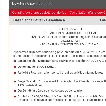
Numéro:
A-5949-29-09-29
Constitution d'une société domiciliée - Constitution d'une socié
Casablanca Settat - Casablanca
Dat
SELECT CONSEIL
DEPARTEMENT JURIDIQUE ET FISCAL
421, Bd Abdelmoumen Imm B 4eme
Etage
N°16
Casabla
05.22.86.17.61
«TOUBKALIA»
CONSTITUTION D’UNE S.A.R.L
Aux termes d’un acte sous-seing privé en date du
15/09/2025
, il a été
d’une Société à Responsabilité Limitée, dont les caractéristiques sont le
Les associés :
Monsieur Tarik Zouitni Et la
société HALOUBA G
Dénomination :
TOUBKALIA
Activité :
Programmation, conseil et autres activités informatiques.
Siège Social :
75 Boulevard Anfa Angle Rue Clos de Provence 
B103, Casablanca.
Durée :
99
ans à compter de la date de constitution.
Capital :
10.000,00
Dhs, divisé en
100
Parts Sociales de
100
Dhs c
en totalité et attribuées aux associés en proportion de leurs respectifs