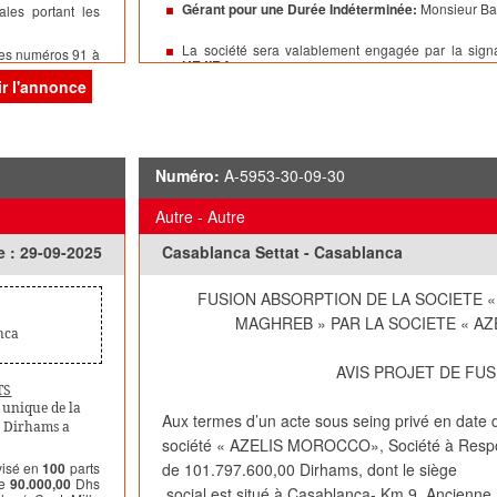
Gérant pour une Durée Indéterminée:
Monsieur B
les portant les
La société sera valablement engagée par la sig
 les numéros 91 à
HEJIRA
ir l'annonce
er
Exercice Social :
Du
1
Janvier
Au
31 Décembre
Registre de Commerce :
Immatriculation au R.C de
e
Monsieur Tarik
du
26/09/2025
, sous le N°
695341
Numéro:
A-5953-30-09-30
Dépôt Légal :
Déposé le
23/09/2025
auprès du Tri
Casablanca,
sous le N°
990229.
e.
Autre - Autre
blanca,
en date
Pour extrait et mention.
e :
29-09-2025
Casablanca Settat - Casablanca
e de la Ville de
FUSION ABSORPTION DE LA SOCIETE 
MAGHREB » PAR LA SOCIETE « A
nca
AVIS PROJET DE FUS
TS
é unique de la
Aux termes d’un acte sous seing privé en date
0
Dirhams a
société « AZELIS MOROCCO», Société à Respons
visé en
100
parts
de 101.797.600,00 Dirhams, dont le siège
de
90.000,00
Dhs
social est situé à Casablanca- Km 9, Ancienne