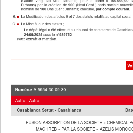
(Quatre Vingt Dix Mille Dirhams), pour le porter à
100.000,00
Dh
Dirhams) par la création de
900
(Neuf Cent ) parts sociale nouvell
nominal de
100
Dhs (Cent Dirhams) chacune,
par compte courant.
La Modification des articles 6 et 7 des statuts relatifs au capital social 
La Mise à jour des statuts ;
Le dépôt légal a été effectué au tribunal de commerce de Casablan
24/09/2025
sous le n°
989752
Pour extrait et mention.
Vo
Numéro:
A-5954-30-09-30
Autre - Autre
Casablanca Settat - Casablanca
Dat
FUSION ABSORPTION DE LA SOCIETE « CHEMICAL 
MAGHREB » PAR LA SOCIETE « AZELIS MOROC