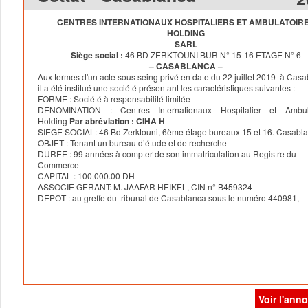
CENTRES INTERNATIONAUX HOSPITALIERS ET AMBULATOIR
HOLDING
SARL
Siège social :
46 BD ZERKTOUNI BUR N° 15-16 ETAGE N° 6
– CASABLANCA –
Aux termes d'un acte sous seing privé en date du 22 juillet 2019 à Casa
il a été institué une société présentant les caractéristiques suivantes :
FORME : Société à responsabilité limitée
DENOMINATION : Centres Internationaux Hospitalier et Ambula
Holding
Par abréviation : CIHA H
SIEGE SOCIAL: 46 Bd Zerktouni, 6ème étage bureaux 15 et 16. Casabl
OBJET : Tenant un bureau d’étude et de recherche
DUREE : 99 années à compter de son immatriculation au Registre du
Commerce
CAPITAL : 100.000.00 DH
ASSOCIE GERANT: M. JAAFAR HEIKEL, CIN n° B459324
DEPOT : au greffe du tribunal de Casablanca sous le numéro 440981,
Voir l'ann