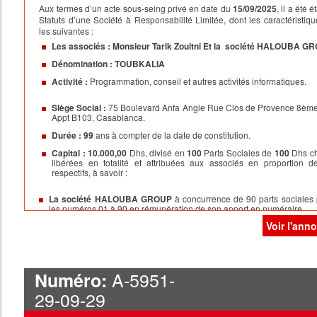
Aux termes d’un acte sous-seing privé en date du
15/09/2025
, il a été é
Statuts d’une Société à Responsabilité Limitée, dont les caractéristiqu
les suivantes :
Les associés :
Monsieur Tarik Zouitni Et la
société HALOUBA G
Dénomination :
TOUBKALIA
Activité :
Programmation, conseil et autres activités informatiques.
Siège Social :
75 Boulevard Anfa Angle Rue Clos de Provence 8èm
Appt B103, Casablanca.
Durée :
99
ans à compter de la date de constitution.
Capital :
10.000,00
Dhs, divisé en
100
Parts Sociales de
100
Dhs c
libérées en totalité et attribuées aux associés en proportion d
respectifs, à savoir :
La société HALOUBA GROUP
à concurrence de 90 parts sociales 
les numéros 01 à 90 en rémunération de son apport en numéraire.
Voir l'ann
Monsieur Tarik ZOUITNI
à concurrence de 10 parts sociales port
numéros 91 à 100 en rémunération de son apport en numéraire.
Gérant pour une Durée Indéterminée: Monsieur Tarik ZOUITNI
A-5951-
Numéro:
La société sera valablement engagée par la signature unique de
Mo
Tarik ZOUITNI
29-09-29
er
Exercice Social :
Du
1
Janvier
Au
31 Décembre
de chaque anné