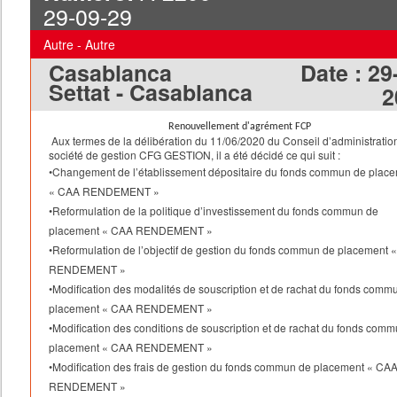
29-09-29
et d'autre en vertu du
Traité de Fusion.
Autre - Autre
VII-DISSOLUTION DE LA SOCIETE ABSORBEE
Casablanca
Date :
29
Du fait de la transmission universelle du patrimoine à la Socié
Settat - Casablanca
2
Absorbante, la Société Absorbée se trouvera dissoute de plein
par le seul fait de la réalisation définitive de la Fusion.
Renouvellement d'agrément FCP
L’ensemble du passif de la Société Absorbée devant être
Aux termes de la délibération du 11/06/2020 du Conseil d’administratio
entièrement transmis à la Société Absorbante, la dissolution d
société de gestion CFG GESTION, il a été décidé ce qui suit :
Société Absorbée du fait de la Fusion ne sera suivie d’aucune
•Changement de l’établissement dépositaire du fonds commun de plac
opération de liquidation.
« CAA RENDEMENT »
VIII – DEPOT AU GREFFE
•Reformulation de la politique d’investissement du fonds commun de
Conformément aux dispositions de l’article 226 de la loi 17-95
placement « CAA RENDEMENT »
relative aux sociétés anonymes telle
•Reformulation de l’objectif de gestion du fonds commun de placement 
que modifiée et complétée, deux originaux du projet de conve
RENDEMENT »
de fusion ont été déposés au greffe
•Modification des modalités de souscription et de rachat du fonds comm
du tribunal de commerce de Casablanca, le 29 Septembre 20
placement « CAA RENDEMENT »
sous le numéro 990590.
•Modification des conditions de souscription et de rachat du fonds com
placement « CAA RENDEMENT »
•Modification des frais de gestion du fonds commun de placement « CA
RENDEMENT »