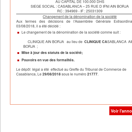
AU CAPITAL DE 100.000 DHS
ASSOCIES :
SIEGE SOCIAL : CASABLANCA – 25 RUE D IFNI AIN BORJA
-
Madame ZEYNEB CHRAIBI
,
demeurant à Casablanca, 36, Rue Loukso
RC : 394969 - IF : 25031309
Chanps, titulaire de la Carte Nationale d’Identité N°
BK164422,
Changement de la dénomination de la société
Mademoiselle Loubna CHRAIBI
, demeurant à Casablanca, 36, Rue Lo
Aux termes des décisions de l’Assemblée Générale Extraordina
Hay el Hana, titulaire de la Carte Nationale d’Identité N°
BK213562,
03/08/2018, il a été décidé :
GERANCE
:
La société est gérée pour une durée illimitée par :
Le changement de la dénomination de la société comme suit :
-Madame Zeyneb CHRAIBI
, titulaire de la Carte Nationale d’Ide
BK164422
.
CLINIQUE AIN BORJA
au lieu de
CLINIQUE CA
SA
BLANCA AI
Et Mademoiselle Loubna CHRAIBI,
Titulaire de la Carte Nationale d’Ide
BORJA
;
BK213562.
II/
Le dépôt a été effectué au Centre Régional d’Investissement de la Wi
Mise à jour des statuts de la société;
Grand Casablanca le
16/08/2018
, sous le numéro
674844.
Pouvoirs en vue des formalités.
Le dépôt légal a été effectué au Greffe du Tribunal de Commerce de
Casablanca, Le
29/08/2018
sous le numéro
21777
.
Voir l'ann