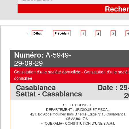
«
Début
Précédent
1
2
3
4
A-5949-
Numéro:
29-09-29
Constitution d'une société domiciliée - Constitution d'une socié
domiciliée
Casablanca
Date :
29
Settat - Casablanca
2
SELECT CONSEIL
DEPARTEMENT JURIDIQUE ET FISCAL
421, Bd Abdelmoumen Imm B 4eme
Etage
N°16
Casablanca
05.22.86.17.61
«TOUBKALIA»
CONSTITUTION D’UNE S.A.R.L