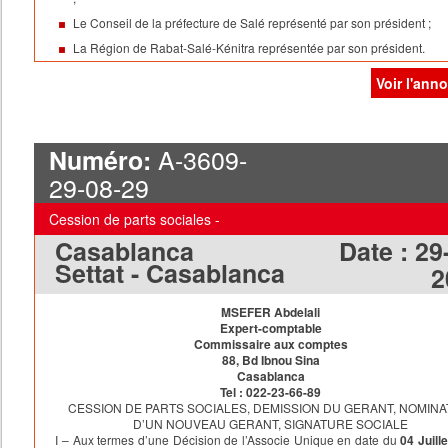
Le Conseil de la préfecture de Salé représenté par son président ;
La Région de Rabat-Salé-Kénitra représentée par son président.
Commissaire au compte
: Cabinet WORLD AUDIT sis 55 Avenue Ibn Si
Voir l'ann
2ème étage, appartement n°8, Agdal, Rabat, représenté par Monsieur
Abdeslam Ibrahimi, expert-comptable à l’ordre des experts comptables 
Rabat.
Dispositions statutaires relatives à la constitution de réserves et à la
A-3609-
Numéro:
répartition des bénéfices
: conformément aux dispositions légales.
Avantages particuliers
: aucun.
29-08-29
Clauses relatives à l’agrément des cessionnaires d’actions et la
désignation de l’organe social habilité à statuer sur les demandes
Cession de parts sociales -
d’agrément
:
Les actions ne peuvent être cédées qu’après accord de la société et
Casablanca
Date :
29
établissement des accords des conseils concernés visés par l’autorité
Settat - Casablanca
2
gouvernementale chargée de l’intérieur conformément à la loi organique
112-14 relative aux préfectures et provinces et la loi organique n° 111-1
relative aux régions. Le cessionnaire doit être une personne morale qui
MSEFER Abdelali
exploite un service similaire à l’objet de la société et qui a une expérie
Expert-comptable
le domaine d’intervention de celle-ci.
Commissaire aux comptes
er
Exercice social :
du 1
janvier au 31 décembre.
88, Bd Ibnou Sina
Immatriculation :
la société est immatriculée au registre de commerce d
Casablanca
Temara sous le n° 139919.
Tel : 022-23-66-89
CESSION DE PARTS SOCIALES, DEMISSION DU GERANT, NOMINA
D’UN NOUVEAU GERANT, SIGNATURE SOCIALE
I – Aux termes d’une Décision de l’Associe Unique en date du
04 Juill