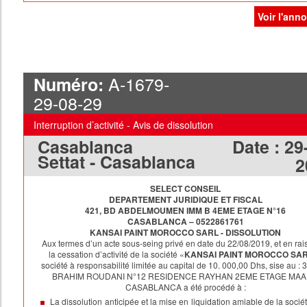
Voir l'ann
A-1679-
Numéro:
29-08-29
Interruption d’activité - Avis de dissolution
Casablanca
Date :
29
Settat - Casablanca
2
SELECT CONSEIL
DEPARTEMENT JURIDIQUE ET FISCAL
421, BD ABDELMOUMEN IMM B 4EME ETAGE N°16
CASABLANCA – 0522861761
KANSAI PAINT MOROCCO SARL -
DISSOLUTION
Aux termes d’un acte sous-seing privé en date du 22/08/2019, et en rai
la cessation d’activité de la société «
KANSAI PAINT MOROCCO SA
société à responsabilité limitée au capital de 10. 000,00 Dhs, sise au :
BRAHIM ROUDANI N°12 RESIDENCE RAYHAN 2EME ETAGE MAA
CASABLANCA a été procédé à :
La dissolution anticipée et la mise en liquidation amiable de la sociét