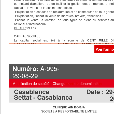
permettant d'améliorer ou de faciliter la gestion des entreprises et n
l'achat et la vente de toutes marchandises,
-L’exploitation d’espaces de restauration et de commerces en tous genre
-L’exploitation, l’achat, la vente de marques, brevets, franchises ;
-L’achat, la vente, la location, de tous types de biens ou services a
national et international,
DUREE:
99 ans.
CAPITAL SOCIAL
:
Le capital social est fixé à la somme de
CENT MILLE D
(100.000,00DH)
et divisé en
MILLES
(1000)
PARTS SOCIALES
d
DIRHAMS (100,00 DH)
chacune, numérotées de
1
à
1000
, entièrement 
Voir l'ann
et attribuées aux associés en représentation de leurs apports de la
suivante :
- Madame ZEYNEB CHRAIBI,
la somme de
CINQ CENT PARTS SOCIA
(500).
A-995-
Numéro:
- Mademoiselle Loubna CHRAIBI,
la somme de
CNQ CENT PARTS SO
(500), Soit au TOTAL
, la somme de
MILLE PARTS SOCIALES (1000).
29-08-29
APPORTS
Le capital est divisé en
1000 parts
sociales d’une valeur nominale de
1
Modification de société - Changement de dénomination
portant le numéro de
1 à 1000
sont entièrement libérées en rémunérat
apports en numéraire et répartie comme suit :
Casablanca
Date :
29
Les associés apportent à la société à savoir :
Settat - Casablanca
2
- Madame ZEYNEB CHRAIBI,
la somme de :
CINQUANTE MILLE DIR
(50.000,00 DHS)
- Mademoiselle Loubna CHRAIBI,
la somme de :
CINQUANTE MILLE
CLINIQUE AIN BORJA
DIRHAMS (50.000,00 DHS)
SOCIETE A RESPONSABILITE LIMITEE
Soit au TOTAL
, la somme de
CENT MILLE DIRHAMS (100.000,00 DHS