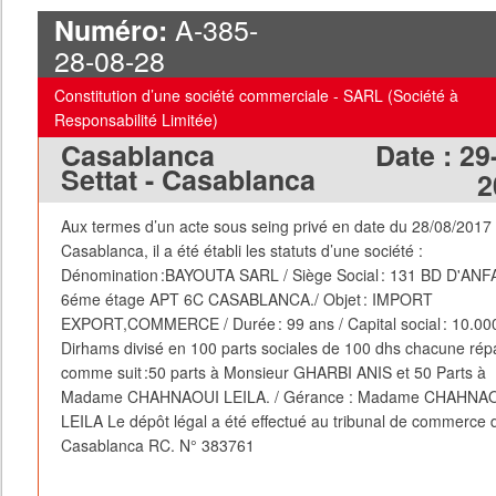
A-385-
Numéro:
28-08-28
Constitution d’une société commerciale - SARL (Société à
Responsabilité Limitée)
Casablanca
Date :
29
Settat - Casablanca
2
Aux termes d’un acte sous seing privé en date du 28/08/2017
Casablanca, il a été établi les statuts d’une société :
Dénomination :BAYOUTA SARL / Siège Social : 131 BD D'ANF
6éme étage APT 6C CASABLANCA./ Objet : IMPORT
EXPORT,COMMERCE / Durée : 99 ans / Capital social : 10.00
Dirhams divisé en 100 parts sociales de 100 dhs chacune répa
comme suit :50 parts à Monsieur GHARBI ANIS et 50 Parts à
Madame CHAHNAOUI LEILA. / Gérance : Madame CHAHNA
LEILA Le dépôt légal a été effectué au tribunal de commerce 
Casablanca RC. N° 383761