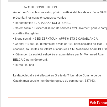
AVIS DE CONSTITUTION
Au terme d’un acte sous seing privé, il a été établi les statuts d’une SA
présentant les caractéristiques suivantes :
•
Dénomination : « ARASAKA SOLUTIONS »
•
Object social : L’externalisation de services exclusivement pour le com
sociétés étrangères..
•
Siege social : 46 BD ZERKTOUNI APPT 6 ETG 2 CASABLANCA.
•
Capital : 10 000.00 dirhams est divisé en 100 parts sociales de 100 DH
chacune, souscrites en totalité et attribuées à M. Mohamed Adam BELC
•
Gérance : La société est gérée et administrée par M. Mohamed Adam
BELCAID nommée gérant.
•
Durée : 99 ans
Le dépôt légal a été effectué au Greffe du Tribunal de Commerce de
Casablanca sous le numéro du registre de commerce : 637163.
Voir l'ann