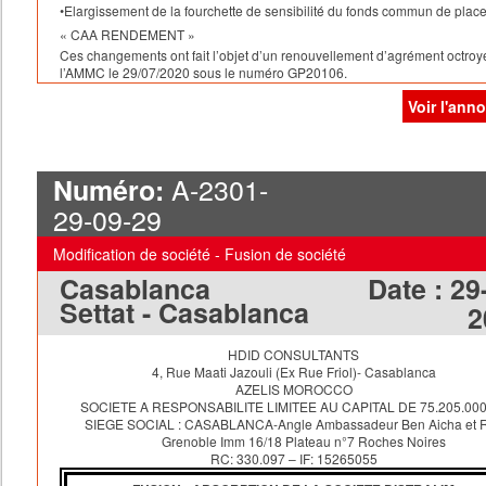
•Elargissement de la fourchette de sensibilité du fonds commun de pla
« CAA RENDEMENT »
Ces changements ont fait l’objet d’un renouvellement d’agrément octroy
l’AMMC le 29/07/2020 sous le numéro GP20106.
Le dépôt légal a été effectué au greffe du tribunal de commerce de
Voir l'ann
Casablanca le 28/09/2020 sous le numéro 747624.
A-2301-
Numéro:
29-09-29
Modification de société - Fusion de société
Casablanca
Date :
29
Settat - Casablanca
2
HDID CONSULTANTS
4, Rue Maati Jazouli (Ex Rue Friol)- Casablanca
AZELIS MOROCCO
SOCIETE A RESPONSABILITE LIMITEE AU CAPITAL DE 75.205.000
SIEGE SOCIAL : CASABLANCA-Angle Ambassadeur Ben Aicha et 
Grenoble Imm 16/18 Plateau n°7 Roches Noires
RC: 330.097 – IF: 15265055