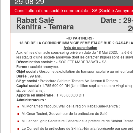
29-08-29
Constitution d’une société commerciale - SA (Société Anonyme
Rabat Salé
Date :
29
Kenitra - Temara
2
«
IB PARTNERS»
13 BD DE LA CORNICHE IMM VIGIE 2EME ETAGE BUR 2 CASAB
Avis de constitution
Aux termes d’un acte sous-seing privé en date du 18 Mai 2023, il a été ét
les statuts d’une société anonyme dont les caractéristiques sont les suiv
Dénomination sociale
:
« SOCIETE MADERASATI » SA.
Forme :
société anonyme.
Objet social :
Gestion et exploitation du transport scolaire au milieu rural
Durée :
99 ans.
Siège social
:
Prefecture Skhirate Temara Av Hassan II Temara
Capital social
:
1.785.600,00 DH (Un million sept cent quatre-vingt-cinq 
six cent dirhams).
Apports en numéraire :
1.785.600,00 DH
Administrateurs :
M. Mohamed Yacoubi, Wali de la région Rabat-Salé-Kénitra ;
M. Omar Touimi, Gouverneur de la préfecture de Salé ;
M. Lahcen Ighir, Secrétaire Général de la préfecture de Skhirat Temar
Le Conseil de la préfecture de Skhirat-Témara représenté par son pr
;