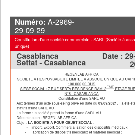
Il n’y aura donc pas lieu à émission de parts nouvelles de la S
Absorbante contre les droits sociaux représentant l’intégralité
A-2969-
capital social de la Société Absorbée, ni à augmentation du ca
Numéro:
social de la Société Absorbante à ce titre.
29-09-29
Il n’y a pas lieu en conséquence de ce qui précède, de déterm
de rapport d’échange.
Constitution d’une société commerciale - SARL (Société à asso
3.2. Comptabilisation des apports - prime de fusion
unique)
L’actif net apporté par la Société Absorbée s’élevant à 43 444
Casablanca
Date :
29
358,00 dirhams aura comme contrepartie comptable dans les
Settat - Casablanca
2
écritures de la Société Absorbante, l’annulation des titres de
participation détenus par cette dernière dans le capital social 
REGENLAB AFRICA
Société Absorbée et la comptabilisation d’une prime de fusion
SOCIETE A RESPONSABILITE LIMITEE A ASSOCIE UNIQUE AU CAPI
100 000,00 DHS
dirhams qui correspond à la différence entre l’actif net
EME
SIEGE SOCIAL : 7 RUE SEBTA RESIDENCE RAMI 2
ETAGE BU
apporté par la Société Absorbée et la valeur nette comptable 
N°8 - CASABLANCA
Constitution d’une SARL AU
titres de participation détenus par la Société Absorbante dans 
Aux termes d’un acte sous-seing privé en date du
09/09/2021
, il a été ét
capital de la Société Absorbée.
statuts d’une SARL AU
La forme
: la société prend la forme d’une SARL AU
Dénomination
:
REGENLAB AFRICA
V- TRANSMISSION UNIVERSELLE DU PATRIMOINE DE LA
Objet :
LA SOCIETE A POUR OBJET SOCIAL
:
SOCIETE ABSORBEE A
- Import, Export, Commercialisation des dispositifs médicaux ;
LA SOCIETE ABSORBANTE
- Fabrication de dispositifs médicaux et matériel médical ;