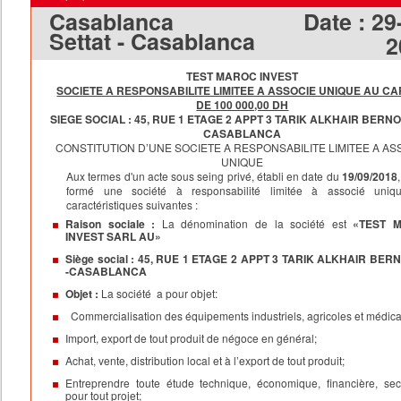
Casablanca
Date :
29
Settat - Casablanca
2
TEST MAROC INVEST
SOCIETE A RESPONSABILITE LIMITEE A ASSOCIE UNIQUE AU CA
DE 100 000,00 DH
SIEGE SOCIAL : 45, RUE 1 ETAGE 2 APPT 3 TARIK ALKHAIR BERNO
CASABLANCA
CONSTITUTION D’UNE SOCIETE A RESPONSABILITE LIMITEE A AS
UNIQUE
Aux termes d'un acte sous seing privé, établi en date du
19/09/2018
formé une société à responsabilité limitée à associé uniq
caractéristiques suivantes :
Raison sociale :
La dénomination de la société est
«TEST 
INVEST
SARL AU
»
Siège social :
45, RUE 1 ETAGE 2 APPT 3 TARIK ALKHAIR BER
-CASABLANCA
Objet :
La société a pour objet:
Commercialisation des équipements industriels, agricoles et médic
Import, export de tout produit de négoce en général;
Achat, vente, distribution local et à l’export de tout produit;
Entreprendre toute étude technique, économique, financière, sect
pour tout projet;