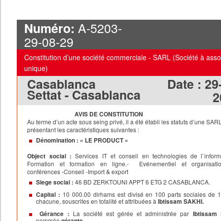
A-5203-
Numéro:
29-08-29
Constitution d’une société commerciale - SARL (Société à asso
unique)
Casablanca
Date :
29
Settat - Casablanca
2
AVIS DE CONSTITUTION
Au terme d’un acte sous seing privé, il a été établi les statuts d’une SA
présentant les caractéristiques suivantes :
Dénomination : «
LE PRODUCT
»
Object social :
Services IT et conseil en technologies de l`inform
Formation et formation en ligne.- Evénementiel et organisati
conférences -Conseil -Import & export
Siege social :
46 BD ZERKTOUNI APPT 6 ETG 2 CASABLANCA.
Capital :
10 000.00 dirhams est divisé en 100 parts sociales de
chacune, souscrites en totalité et attribuées à
Ibtissam SAKHI
.
Gérance :
La société est gérée et administrée par
Ibtissam
nommée
gérante
.