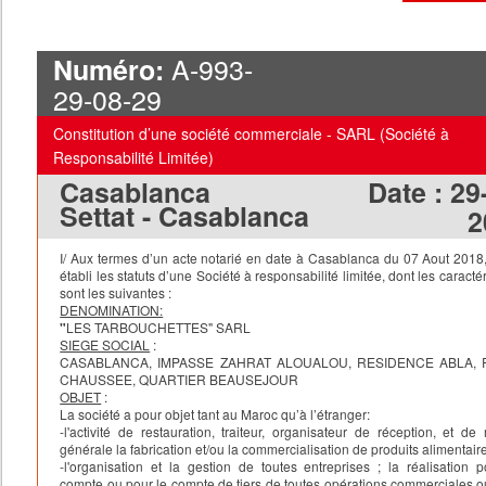
A-993-
Numéro:
29-08-29
Constitution d’une société commerciale - SARL (Société à
Responsabilité Limitée)
Casablanca
Date :
29
Settat - Casablanca
2
I/
Aux termes d’un acte notarié en date à Casablanca du 07 Aout 2018, 
établi les statuts d’une Société à responsabilité limitée, dont les caracté
sont les suivantes :
DENOMINATION:
"
LES TARBOUCHETTES" SARL
SIEGE SOCIAL
:
CASABLANCA, IMPASSE ZAHRAT ALOUALOU, RESIDENCE ABLA, 
CHAUSSEE, QUARTIER BEAUSEJOUR
OBJET
:
La société a pour objet tant au Maroc qu’à l’étranger:
-l'activité de restauration, traiteur, organisateur de réception, et de
générale la fabrication et/ou la commercialisation de produits alimentair
-l'organisation et la gestion de toutes entreprises ; la réalisation 
compte ou pour le compte de tiers de toutes opérations commerciales ou