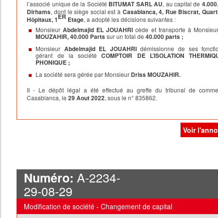
l’associé unique de la Société
BITUMAT SARL AU
, au capital de
4.000
Dirhams
, dont le siège social est à
Casablanca
, 4, Rue Biscrat, Quart
ER
Hôpitaux, 1
Etage
, a adopté les décisions suivantes :
Monsieur
Abdelmajid EL JOUAHRI
cède et transporte à Monsieu
MOUZAHIR, 40.000 Parts
sur un total de
40.000 parts ;
Monsieur
Abdelmajid EL JOUAHRI
démissionne de ses foncti
gérant de la société
COMPTOIR DE L’ISOLATION THERMIQ
PHONIQUE
;
La société sera gérée par Monsieur
Driss MOUZAHIR.
II - Le dépôt légal a été effectué au greffe du tribunal de comm
Casablanca, le
29 Aout 2022
,
sous le n°
835862
.
Voir l'ann
A-2234-
Numéro:
29-08-29
Modification de société - Changement de capital