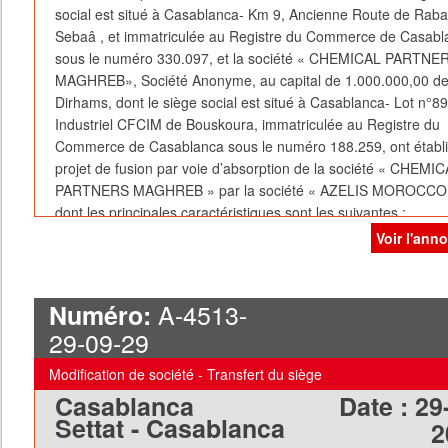
social est situé à Casablanca- Km 9, Ancienne Route de Rabat
Sebaâ , et immatriculée au Registre du Commerce de Casabl
sous le numéro 330.097, et la société « CHEMICAL PARTNE
MAGHREB», Société Anonyme, au capital de 1.000.000,00 d
Dirhams, dont le siège social est situé à Casablanca- Lot n°8
Industriel CFCIM de Bouskoura, immatriculée au Registre du
Commerce de Casablanca sous le numéro 188.259, ont établi
projet de fusion par voie d’absorption de la société « CHEMI
PARTNERS MAGHREB » par la société « AZELIS MOROCCO
dont les principales caractéristiques sont les suivantes :
I - Motifs et buts de la fusion
Voir l'ann
La Fusion répond à une volonté de restructuration interne et
permettra :
- La simplification et la rationalisation des structures de la Soc
A-4513-
Numéro:
Absorbée et de la Société Absorbante.
29-09-29
- La réduction des coûts de fonctionnement et de gestion des
Parties ;
Modification de société - Transfert du siège
- La création d’une synergie dans les structures et les moyen
Casablanca
Date :
29
matériels et financiers des deux Parties.
Settat - Casablanca
2
Telles sont les raisons qui ont conduit les Sociétés à arrêter le