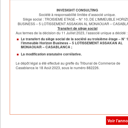
principe de la Fusion.
II – Actif net apporté
INVESIGHT CONSULTING
L’actif net apporté par le Société Absorbée à la Société Absor
Société à responsabilité limitée d’associé unique.
Siège social : TROISIEME ETAGE – N° 10, DE L’IMMEUBLE HORI
s’élève à (en dirhams) :
BUSINESS – 5 LOTISSEMENT ASSAKAN AL MONAOUAR – CASABL
Actif apporté 58 737 512,79
Transfert de siège social
Aux termes de la décision du 11 Juillet 2023, l’associé unique a décidé :
Passif pris en charge 15 293 154,79
Le transfert du siège social de la société au troisième étage – N° 
Actif net apporté 43 444 358,00
l’immeuble Horizon Business – 5 LOTISSEMENT ASSAKAN AL
MONAOUAR – CASABLANCA ;
En conséquence de ce qui précède, la valeur de l’actif net de
La modification statutaire corrélative.
l’apport fait par la Société Absorbée à la Société Absorbante, 
Le dépôt légal a été effectué au greffe du Tribunal de Commerce de
titre de la Fusion, s’élève à 43 444 358,00 de dirhams.
Casablanca le 18 Août 2023, sous le numéro 882226.
III- RAPPORT D’ECHANGE – REMUNERATION ET
COMPTABILISATION DES APPORTS
3.1. Rapport d’échange
Conformément aux dispositions de l’article 224 alinéa 3 de la 
17-95 et dès lors que la Société Absorbante sera détentrice à 
Date de Réalisation de la Fusion de la totalité des droits socia
représentant l’intégralité du capital de la Société Absorbée, la
Voir l'ann
Fusion ne donnera pas lieu à l’échange des droits sociaux de 
société contre des parts sociales de la Société Absorbante.