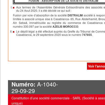
FUSION - ABSORPTION DE LA SOCIETE DISTRALIM
Aux termes de l’Assemblée Générale Extraordinaire des associés 
du 24 Aout 2020, il a été décidé ce qui suit :
Fusion par voie d’absorption de la société
DISTRALIM
société à respons
limitée à associé unique sise à Casablanca- 65, Rue Abdelhamid, Bnou
Ain Sebaâ, immatriculée au registre du commerce de Casablanca 
numéro 330.097 par la société
AZELIS MOROCCO
;
Le dépôt légal a été effectué auprès du Greffe du Tribunal de Comm
Casablanca, le 29 septembre 2020 sous le numéro
747855
.
Voir l'ann
A-1040-
Numéro:
29-09-29
Constitution d’une société commerciale - SARL (Société à asso
unique)