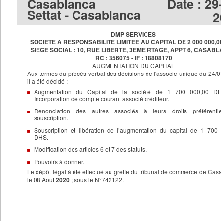
Casablanca
Date :
29
Settat - Casablanca
2
DMP SERVICES
SOCIETE A RESPONSABILITE LIMITEE AU CAPITAL DE 2 000 000,0
SIEGE SOCIAL :
10, RUE LIBERTE, 3EME RTAGE, APPT 6, CASAB
RC : 356075 - IF : 18808170
AUGMENTATION DU CAPITAL
Aux termes du procès-verbal des décisions de l'associe unique du 24/0
il a été décidé :
Augmentation du Capital de la société de 1 700 000,00 D
Incorporation de compte courant associé créditeur
.
Renonciation des autres associés à leurs droits préférenti
souscription
.
Souscription et libération de l’augmentation du capital de 1 700
DHS
.
Modification des articles 6 et 7 des statuts.
Pouvoirs à donner.
Le dépôt légal à été effectué au greffe du tribunal de commerce de Cas
le 08
Aout
2020
; sous le N°742122.