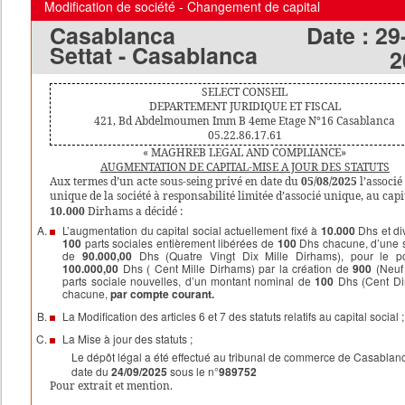
Modification de société - Changement de capital
Registre de Commerce :
Immatriculation au R.C de la vi
Casablanca
Date :
29
Casablanca,
en date du
19/09/2025
, sous le N°
695339
Settat - Casablanca
2
Dépôt Légal :
Déposé le
19/09/2025
auprès du Tribunal de Comme
la Ville de
Casablanca,
sous le N°
990228
SELECT CONSEIL
Pour extrait et mention.
DEPARTEMENT JURIDIQUE ET FISCAL
421, Bd Abdelmoumen Imm B 4eme
Etage
N°16
Casablanca
05.22.86.17.61
« MAGHREB LEGAL AND COMPLIANCE»
AUGMENTATION DE CAPITAL-MISE A JOUR DES STATUTS
Aux termes d’un acte sous-seing privé en date du
05/08/2025
l’associé
unique de la société à responsabilité limitée d’associé unique, au capi
10.000
Dirhams a décidé :
L’augmentation du capital social actuellement fixé à
10.000
Dhs et di
100
parts sociales entièrement libérées de
100
Dhs chacune, d’une
de
90.000,00
Dhs (Quatre Vingt Dix Mille Dirhams), pour le po
100.000,00
Dhs ( Cent Mille Dirhams) par la création de
900
(Neuf 
parts sociale nouvelles, d’un montant nominal de
100
Dhs (Cent Di
chacune,
par compte courant.
La Modification des articles 6 et 7 des statuts relatifs au capital social ;
La Mise à jour des statuts ;
Le dépôt légal a été effectué au tribunal de commerce de Casablan
date du
24/09/2025
sous le n°
989752
Pour extrait et mention.