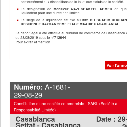
conformément aux dispositions de la loi et aux statuts de la société.
La désignation de
Monsieur QAZI SHAKEEL AHMED
en qual
liquidateur pour une durée non limitée.
Le siège de la liquidation est fixé au
332 BD BRAHIM ROUDANI
RESIDENCE RAYHAN 2EME ETAGE MAARIF CASABLANCA
Le dépôt légal a été effectué au tribunal de commerce de Casablanca 
du 28/08/2019 sous le n°
712044
Pour extrait et mention
Voir l'ann
A-1681-
Numéro:
29-08-29
Constitution d’une société commerciale - SARL (Société à
Responsabilité Limitée)
Casablanca
Date :
29
Settat - Casablanca
2