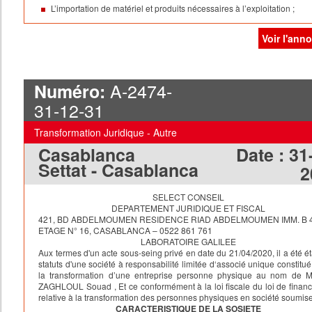
L’importation de matériel et produits nécessaires à l’exploitation ;
L’achat, la vente, la commercialisation, la location et la distribution de
produits se rapportant à l’objet social ;
Voir l'ann
Le consulting et la formation dans le domaine marketing médical,
paramédical et pharmaceutique ;
La création et l’exploitation de tous bureaux, agences, succursales a
A-2474-
Numéro:
Maroc et à l’étranger ;
31-12-31
L’acquisition, la location et la prise à bail de tous locaux ou dépôts po
besoins de l’exploitation ;
Transformation Juridique - Autre
L’obtention, l’acquisition, la vente de tous brevets, marques, licences 
procédés rentant dans le cadre de l’objet social ;
Casablanca
Date :
31
Settat - Casablanca
Et plus généralement toutes les opérations commerciales, industrielles,
2
financières, mobilières et immobilières pouvant se rattacher directement
indirectement à l’un quelconque des objets précités ou tous autres objet
SELECT CONSEIL
similaires ou connexes pouvant favoriser le développement de la sociét
DEPARTEMENT JURIDIQUE ET FISCAL
compris les activités d’importation et d’exportation.
421, BD ABDELMOUMEN RESIDENCE RIAD ABDELMOUMEN IMM. B 
Capital social
: CENT MILLE (100.000,00DH), divisé en (1000) Parts de
ETAGE N° 16, CASABLANCA – 0522 861 761
dirhams chacune, totalement libérées et attribuées comme suit :
LABORATOIRE GALILEE
Mademoiselle
SABIRI SABRINE
……………………...1000 PARTS
Aux termes d'un acte sous-seing privé en date du 21/04/2020, il a été ét
Siege social
:
RUE CHENGUIT IMMEUBLE ADNANE, 3EME ETAGE AP
statuts d'une société à responsabilité limitée d‘associé unique constitué
7 MOHAMMEDIA
la transformation d’une entreprise personne physique au nom de
Année social
: du 1er Janvier au 31 Décembre.
ZAGHLOUL Souad , Et ce conformément à la loi fiscale du loi de finan
Gérance
: la société est gérée par Mademoiselle
SABIRI SABRINE
, av
relative à la transformation des personnes physiques en société soumise 
pouvoirs les plus étendues pour agir au nom de la société «
XMED
» SA
CARACTERISTIQUE DE LA SOSIETE