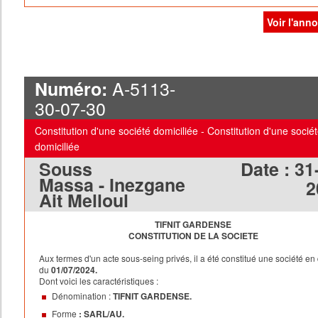
Voir l'ann
A-5113-
Numéro:
30-07-30
Constitution d'une société domiciliée - Constitution d'une socié
domiciliée
Souss
Date :
31
Massa - Inezgane
2
Ait Melloul
TIFNIT GARDENSE
CONSTITUTION DE LA SOCIETE
Aux termes d'un acte sous-seing privés, il a été constitué une société en
du
01/07/2024.
Dont voici les caractéristiques :
Dénomination :
TIFNIT GARDENSE.
Forme
: SARL/AU.