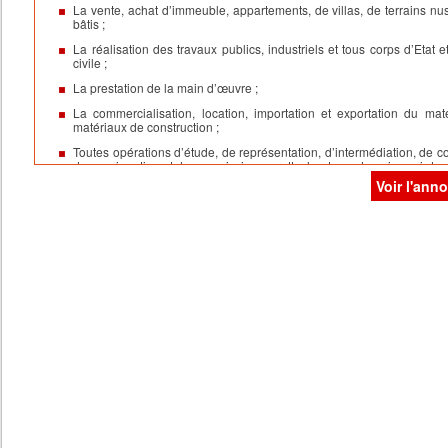
La vente, achat d’immeuble, appartements, de villas, de terrains nus
bâtis ;
La réalisation des travaux publics, industriels et tous corps d’Etat e
civile ;
La prestation de la main d’œuvre ;
La commercialisation, location, importation et exportation du maté
matériaux de construction ;
Toutes opérations d’étude, de représentation, d’intermédiation, de c
de consignation et de commission se rattachant aux domaines ci-des
Voir l'ann
La prise de participation ou d’intérêt sous une forme quelconque dan
toutes sociétés, entreprises, établissements ou affaires ayant un obje
similaire, complémentaire ou connexe
Et généralement, toutes opérations industrielles, commerciales, financiè
civiles, mobilières ou immobilières, pouvant se rattacher directement ou
indirectement à l’objet social ou à tout objet similaire, connexe ou susce
d’en faciliter l’extension et le développement.
Siège social
77 RUE MOHAMED SMIHA 10 ETG APT N°57 CASABLAN
Durée
: 99 ans
Capital social
: 100.000,00 DH
Les apports en numéraire :
Société HAVEN PARADISE ESTATE
:
.………….……
50.000,0
Société WHITE ROCK REAL ESTATE
:
……………... ..
50.000,0