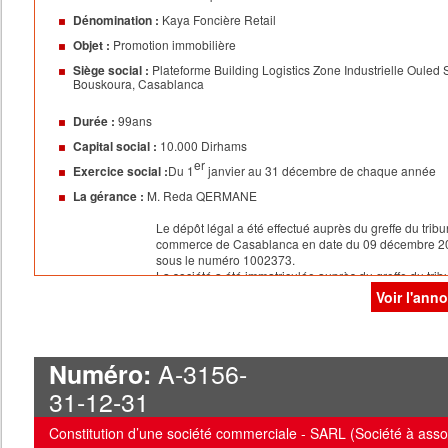
Dénomination :
Kaya Foncière Retail
Objet :
Promotion immobilière
Siège social :
Plateforme Building Logistics Zone Industrielle Ouled 
Bouskoura, Casablanca
Durée :
99ans
Capital social :
10.000 Dirhams
er
Exercice social :
Du 1
janvier au 31 décembre de chaque année
La gérance :
M. Reda QERMANE
Le dépôt légal a été effectué auprès du greffe du tribu
commerce de Casablanca en date du 09 décembre 2
sous le numéro 1002373.
La société a été immatriculée auprès du greffe du trib
commerce de Casablanca en date 09 décembre 2025
Voir l'ann
le numéro 707095.
A-3156-
Numéro:
31-12-31
Constitution d’une société commerciale - SARL (Société à asso