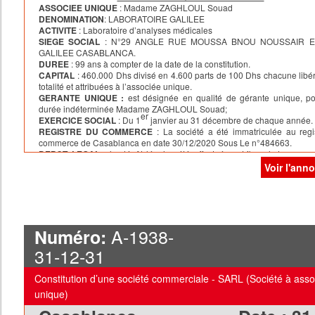
et ce pour une durée illimitée.
ASSOCIEE UNIQUE
: Madame ZAGHLOUL Souad
ere
Le dépôt légal a été effectué auprès du greffe du tribunal de 1
instan
DENOMINATION
: LABORATOIRE GALILEE
MOHAMMEDIA le 29/12/2021 sous le numéro 2751.
ACTIVITE
: Laboratoire d’analyses médicales
SIEGE SOCIAL
: N°29 ANGLE RUE MOUSSA BNOU NOUSSAIR E
GALILEE CASABLANCA.
DUREE
: 99 ans à compter de la date de la constitution.
CAPITAL
: 460.000 Dhs divisé en 4.600 parts de 100 Dhs chacune libé
totalité et attribuées à l’associée unique.
GERANTE UNIQUE :
est désignée en qualité de gérante unique, p
durée indéterminée Madame ZAGHLOUL Souad;
er
EXERCICE SOCIAL
: Du 1
janvier au 31 décembre de chaque année.
REGISTRE DU COMMERCE
: La société a été immatriculée au regi
commerce de Casablanca en date 30/12/2020 Sous Le n°484663.
DEPOT LEGAL
: le dépôt légal a été effectué au tribunal de comm
Casablanca en date du 30/12/2020 sous le n°759657.
Voir l'ann
Pour extrait et mention
A-1938-
Numéro:
31-12-31
Constitution d’une société commerciale - SARL (Société à asso
unique)