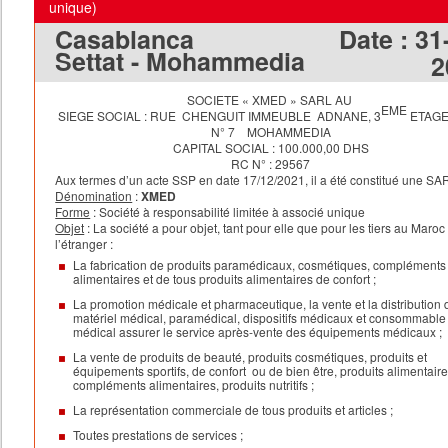
unique)
Casablanca
Date :
31
Settat - Mohammedia
2
SOCIETE « XMED » SARL AU
EME
SIEGE SOCIAL : RUE CHENGUIT IMMEUBLE ADNANE, 3
ETAGE
N° 7 MOHAMMEDIA
CAPITAL SOCIAL : 100.000,00 DHS
RC N° : 29567
Aux termes d’un acte SSP en date 17/12/2021, il a été constitué une SA
Dénomination
:
XMED
Forme
: Société à responsabilité limitée à associé unique
Objet
: La société a pour objet, tant pour elle que pour les tiers au Maroc 
l’étranger :
La fabrication de produits paramédicaux, cosmétiques, compléments
alimentaires et de tous produits alimentaires de confort ;
La promotion médicale et pharmaceutique, la vente et la distribution 
matériel médical, paramédical, dispositifs médicaux et consommable
médical assurer le service après-vente des équipements médicaux ;
La vente de produits de beauté, produits cosmétiques, produits et
équipements sportifs, de confort ou de bien être, produits alimentaire
compléments alimentaires, produits nutritifs ;
La représentation commerciale de tous produits et articles ;
Toutes prestations de services ;