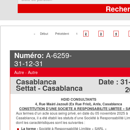
«
Début
Précédent
1
2
3
4
A-6259-
Numéro:
31-12-31
Autre - Autre
Casablanca
Date :
31
Settat - Casablanca
2
HDID CONSULTANTS
4, Rue Maâti Jazouli (Ex Rue Friol), Anfa, Casablanca
CONSTITUTION D’UNE SOCIETE A RESPONSABILITE LIMITEE « S
Aux termes d’un acte sous seing privé, en date du 05 novembre 2025 à
Casablanca, il a été établi les statuts d’une Société à Responsabilité Li
dont les caractéristiques sont les suivantes :
La forme :
Société à Responsabilité Limitée « SARL »