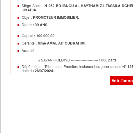
Siège Social:
N 252 BD IBNOU AL HAYTHAM Z.I. TASSILA DCHE
JIHADIA.
Objet :
PROMOTEUR IMMOBILIER.
Durée
: 99 ANS
Capital
: 100 000,00
Gérante
: Mme AMAL AIT OUBRAHIM.
Associé:
SAYAN-HOLDING
-----------------------1.000 parts
ü
Dépôt Légal
:
Tribunal de Première Instance Inezgane sous le N°
14
date du
26/07/2024.
Voir l'ann