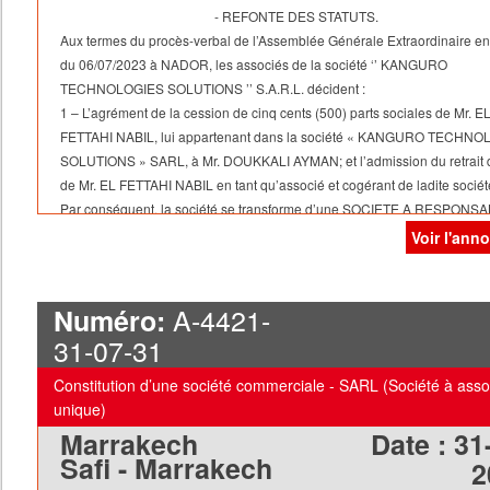
- REFONTE DES STATUTS.
Aux termes du procès-verbal de l’Assemblée Générale Extraordinaire en
du 06/07/2023 à NADOR, les associés de la société ‘’ KANGURO
TECHNOLOGIES SOLUTIONS ’’ S.A.R.L. décident :
1 – L’agrément de la cession de cinq cents (500) parts sociales de Mr. E
FETTAHI NABIL, lui appartenant dans la société « KANGURO TECHN
SOLUTIONS » SARL, à Mr. DOUKKALI AYMAN; et l’admission du retrait dé
de Mr. EL FETTAHI NABIL en tant qu’associé et cogérant de ladite sociét
Par conséquent, la société se transforme d’une SOCIETE A RESPONSA
LIMITEE à une SOCIETE A RESPONSABILITE LIMITEE D’ASSOCIE UN
Voir l'ann
et la nouvelle
répartition du capital social est comme suit :
1-Mr. DOUKKALI AYMAN 1 000 PARTS SOCIALES
A-4421-
Numéro:
TOTAL 1 000 PARTS SOCIALES
31-07-31
2 – Le changement de la dénomination commerciale de la société de «
KANGURO TECHNOLOGIES SOLUTIONS SARL » à « HASH MAP
Constitution d’une société commerciale - SARL (Société à asso
TECHNOLOGIES SOLUTIONS SARL
AU ».
unique)
3 - Le transfert du siège social de la société de NADOR, QU EL
Marrakech
Date :
31
MATARCOOPERATIVE ESSALAM, LOT 37 à NADOR, QU ARRID 2, RUE
Safi - Marrakech
2
4 - La mise à jour des statuts.