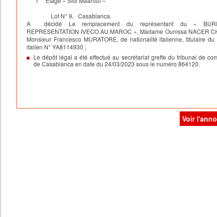
1
Etage – Sidi Maârouf –
réserve des limitations qu’elle édicte, pour la défense des intérêts de la
et notamment le pouvoir d’accomplir au nom de la masse tous actes de 
Lot N° 9, Casablanca.
A décidé Le remplacement du représentant du « BU
nécessaires à la sauvegarde des intérêts communs des Obligataires.
REPRESENTATION IVECO AU MAROC », Madame Ounissa NACER CH
Troisième résolution :
Monsieur Francesco MURATORE, de nationalité italienne, titulaire du
L’Assemblée Générale des Obligataires confère tous pouvoirs au porteur
italien N° YA8114930 ;
original, d’une expédition, d’une copie ou d’un extrait du présent Procès
Le dépôt légal a été effectué au secrétariat greffe du tribunal de c
de Casablanca en date du 24/03/2023 sous le numéro 864120.
pour accomplir les formalités prescrites par la loi.
Par le représentant provisoire de la masse des obligataires
Mohamed HDID
Voir l'ann