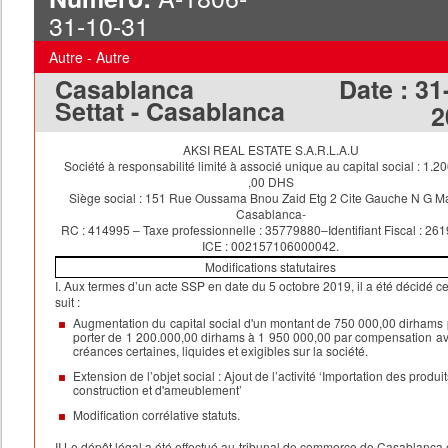
31-10-31
Autre - Autre
Casablanca
Date :
31
Settat - Casablanca
2
AKSI REAL ESTATE S.A.R.L.A.U
Société à responsabilité limité à associé unique au capital social : 1.2
,00 DHS
Siège social : 151 Rue Oussama Bnou Zaid Etg 2 Cite Gauche N G Ma
Casablanca-
RC : 414995 – Taxe professionnelle : 35779880–Identifiant Fiscal : 26
ICE : 002157106000042.
Modifications statutaires
I. Aux termes d’un acte SSP en date du 5 octobre 2019, il a été décidé ce
suit :
Augmentation du capital social d'un montant de 750 000,00 dirhams 
porter de 1 200.000,00 dirhams à 1 950 000,00 par compensation a
créances certaines, liquides et exigibles sur la société.
Extension de l’objet social : Ajout de l’activité ‘Importation des produi
construction et d'ameublement’
Modification corrélative statuts.
II.Le dépôt légal a été effectué au tribunal de commerce de Casablanca 