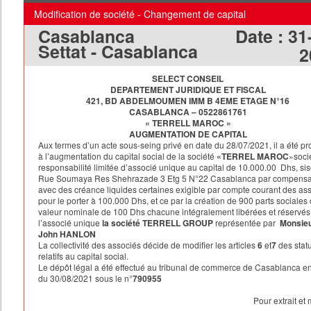
Modification de société - Changement de capital
Casablanca
Date :
31
Settat - Casablanca
2
SELECT CONSEIL
DEPARTEMENT JURIDIQUE ET FISCAL
421, BD ABDELMOUMEN IMM B 4EME ETAGE N°16
CASABLANCA – 0522861761
« TERRELL MAROC »
AUGMENTATION DE CAPITAL
Aux termes d’un acte sous-seing privé en date du 28/07/2021, il a été p
à l’augmentation du capital social de la société
«TERREL MAROC
»soci
responsabilité limitée d’associé unique au capital de 10.000.00 Dhs, sis
Rue Soumaya Res Shehrazade 3 Etg 5 N°22 Casablanca par compensa
avec des créance liquides certaines exigible par compte courant des as
pour le porter à 100.000 Dhs, et ce par la création de 900 parts sociales
valeur nominale de 100 Dhs chacune intégralement libérées et réservés
l’associé unique
la société TERRELL GROUP
représentée par
Monsie
John HANLON
La collectivité des associés décide de modifier les articles
6
et
7
des stat
relatifs au capital social.
Le dépôt légal a été effectué au tribunal de commerce de Casablanca e
du 30/08/2021 sous le n°
790955
Pour extrait et