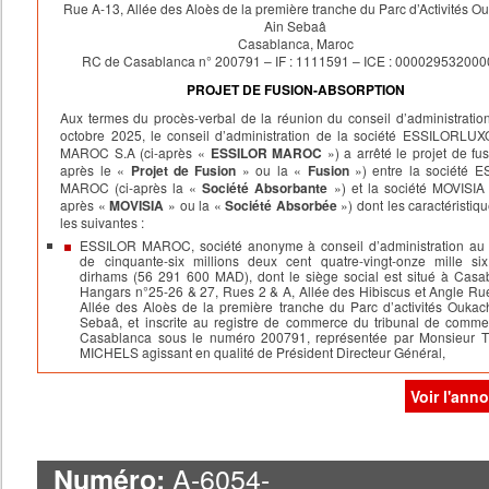
Rue A-13, Allée des Aloès de la première tranche du Parc d’Activités O
Ain Sebaâ
Casablanca, Maroc
RC de Casablanca n° 200791 – IF : 1111591 – ICE : 00002953200
PROJET DE FUSION-ABSORPTION
Aux termes du procès-verbal de la réunion du conseil d’administratio
octobre 2025, le conseil d’administration de la société ESSILORLU
MAROC S.A (ci-après «
ESSILOR MAROC
») a arrêté le projet de fus
après le «
Projet de Fusion
» ou la «
Fusion
») entre la société 
MAROC (ci-après la «
Société Absorbante
») et la société MOVISIA 
après «
MOVISIA
» ou la «
Société Absorbée
») dont les caractéristiq
les suivantes :
ESSILOR MAROC, société anonyme à conseil d’administration au 
de cinquante-six millions deux cent quatre-vingt-onze mille si
dirhams (56 291 600 MAD), dont le siège social est situé à Casa
Hangars n°25-26 & 27, Rues 2 & A, Allée des Hibiscus et Angle Ru
Allée des Aloès de la première tranche du Parc d’activités Oukac
Sebaâ, et inscrite au registre de commerce du tribunal de comm
Casablanca sous le numéro 200791, représentée par Monsieur Th
MICHELS agissant en qualité de Président Directeur Général,
MOVISIA, société anonyme à conseil d’administration au capital 
millions neuf cent quatre-vingt mille six cents dirhams (5 980 60
Voir l'ann
dont le siège social est situé à Casablanca, Anfa Center 128, Portes
83, 8ème étage, 128, Bd d’Anfa et Angle Lahcen Basri, et insc
registre de commerce du tribunal de commerce de Casablanca s
numéro 120263, représentée par Monsieur Thibault MICHELS agis
A-6054-
Numéro:
qualité de Président Directeur Général,