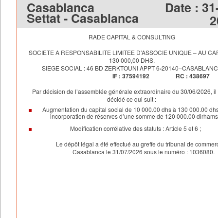
Casablanca
Date :
31
Settat - Casablanca
2
RADE CAPITAL & CONSULTING
SOCIETE A RESPONSABILITE LIMITEE D’ASSOCIE UNIQUE – AU CAP
130 000,00 DHS.
SIEGE SOCIAL :
46 BD ZERKTOUNI APPT 6
-
20140
–
CASABLANC
IF : 37594192 RC : 438697
Par décision de l’assemblée générale extraordinaire du 30/06/2026, il
décidé ce qui suit :
Augmentation du capital social de 10 000.00 dhs à 130 000.00 dh
incorporation de réserves d’une somme de 120 000.00 dirhams
Modification corrélative des statuts : Article 5 et 6 ;
Le dépôt légal a été effectué au greffe du tribunal de commer
Casablanca le 31/07/2026 sous le numéro : 1036080.